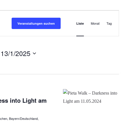
V
e
Monat
Tag
Veranstaltungen suchen
Liste
r
a
n
s
 
13/1/2025
t
a
l
t
u
n
g
ess into Light am
A
n
s
nchen, Bayern/Deutschland,
i