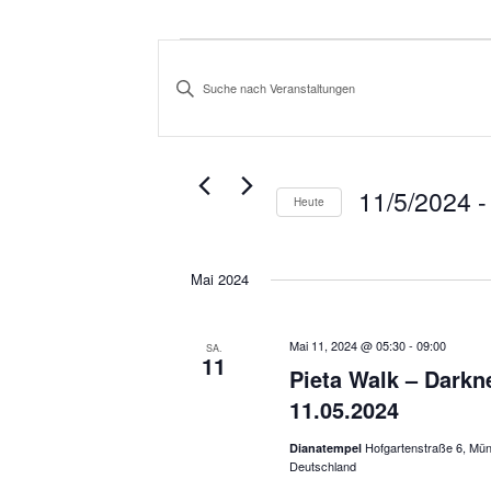
Veranstaltungen
V
e
B
r
i
a
t
n
t
s
11/5/2024
 -
Heute
e
t
D
a
S
l
a
c
Mai 2024
t
t
h
u
u
l
n
Mai 11, 2024 @ 05:30
-
09:00
SA.
m
11
ü
g
Pieta Walk – Darkn
w
s
e
11.05.2024
ä
n
s
S
h
Hofgartenstraße 6, Mü
Dianatempel
e
Deutschland
u
l
l