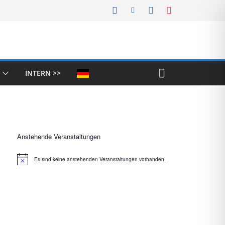
INTERN >>
Anstehende Veranstaltungen
Es sind keine anstehenden Veranstaltungen vorhanden.
H
i
n
w
e
i
s