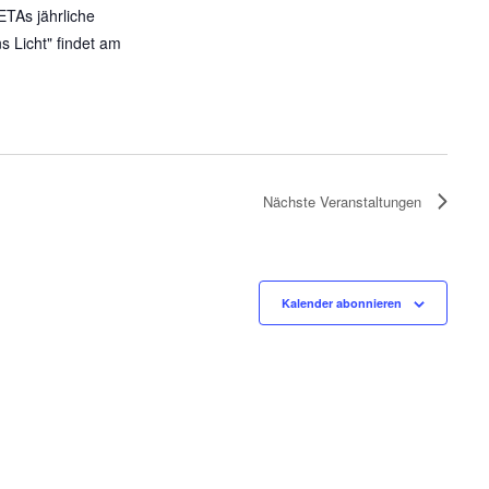
c
IETAs jährliche
h
s Licht" findet am
t
e
n
-
N
a
Nächste
Veranstaltungen
v
i
g
a
Kalender abonnieren
t
i
o
n