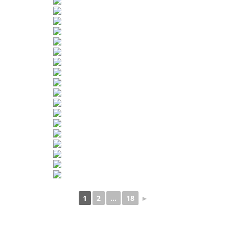
1
2
...
18
►