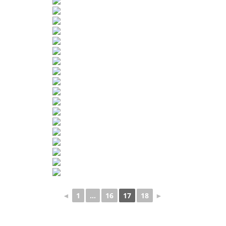
◄
1
...
16
17
18
►